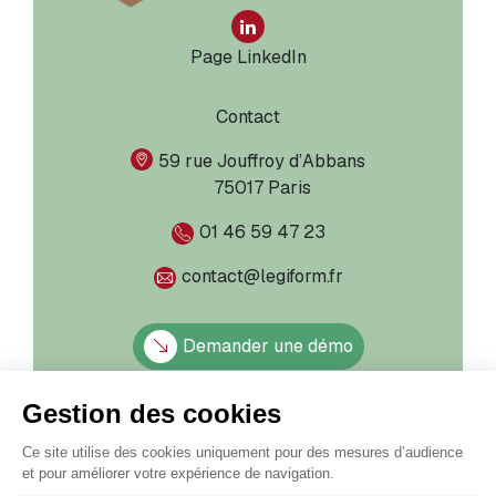
Page LinkedIn
Contact
59 rue Jouffroy d’Abbans
75017 Paris
01 46 59 47 23
contact@legiform.fr
Demander une démo
Informations légales
Mentions légales